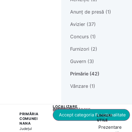
Anunț de presă (1)
Avizier (37)
Concurs (1)
Furnizori (2)
Guvern (3)
Primărie (42)
Vânzare (1)
LOCALIZARE
Acest conținut este blocat până când acceptați categoria corespunzătoare de cookie-uri.
PRIMĂRIA
Accept categoria Funcționalitate
LINKURI
COMUNEI
UTILE
NANA
Prezentare
Județul