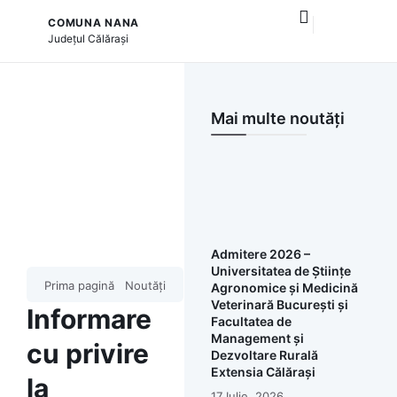
COMUNA NANA
și serviciile publice
Județul
Călărași
Mai multe noutăți
Admitere 2026 –
Universitatea de Științe
Prima pagină
Noutăți
Agronomice și Medicină
Veterinară București și
Informare
Facultatea de
Management și
cu privire
Dezvoltare Rurală
Extensia Călărași
la
17 Iulie, 2026