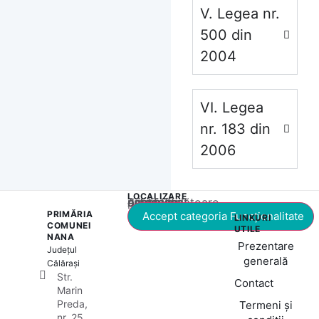
V. Legea nr.
500 din
2004
VI. Legea
nr. 183 din
2006
LOCALIZARE
Acest conținut este blocat până când acceptați categoria corespunzătoare de cookie-uri.
PRIMĂRIA
Accept categoria Funcționalitate
LINKURI
COMUNEI
UTILE
NANA
Prezentare
Județul
generală
Călărași
Str.
Contact
Marin
Preda,
Termeni și
nr. 25,