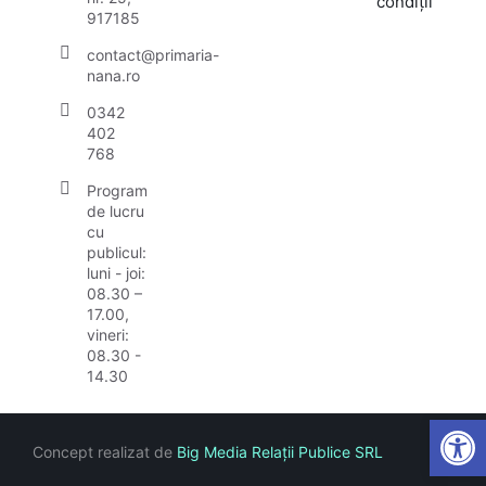
condiții
917185
contact@primaria-
nana.ro
0342
402
768
Program
de lucru
cu
publicul:
luni - joi:
08.30 –
17.00,
vineri:
08.30 -
14.30
Open
Concept realizat de
Big Media Relații Publice SRL