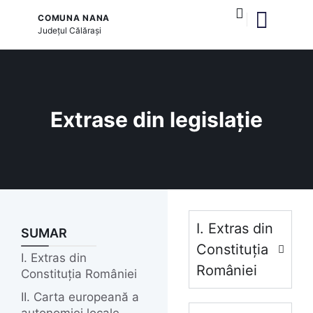
COMUNA NANA
Județul
Călărași
și serviciile publice
Extrase din legislație
I. Extras din
SUMAR
Constituția
I. Extras din
României
Constituția României
II. Carta europeană a