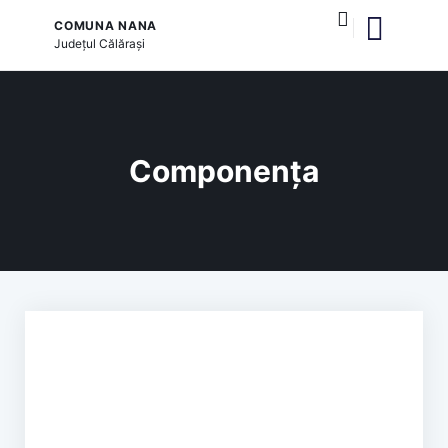
COMUNA NANA
Județul
Călărași
și serviciile publice
Componența