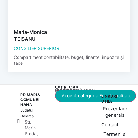
Maria-Monica
TEIȘANU
CONSILIER SUPERIOR
Compartiment contabilitate, buget, finanțe, impozite și
taxe
LOCALIZARE
Acest conținut este blocat până când acceptați categoria corespunzătoare de cookie-uri.
PRIMĂRIA
Accept categoria Funcționalitate
LINKURI
COMUNEI
UTILE
NANA
Prezentare
Județul
generală
Călărași
Str.
Contact
Marin
Preda,
Termeni și