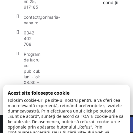
nr. 25,
condiții
917185
contact@primaria-
nana.ro
0342
402
768
Program
de lucru
cu
publicul:
luni - joi:
08.30 –
17.00,
Acest site folosește cookie
vineri:
08.30 -
Folosim cookie-uri pe site-ul nostru pentru a vă oferi cea
14.30
mai relevantă experiență, reținând preferințele și vizitele
dumneavoastră. Prin efectuarea unui click pe butonul
„Sunt de acord”, sunteți de acord ca TOATE cookie-urile să
Open
fie utilizate. De asemenea, puteți să refuzați cookie-urile
Concept realizat de
Big Media Relații Publice SRL
opționale prin apăsarea butonului „Refuz”. Prin
continuarea accesării sau utilizării Site-ului web vă