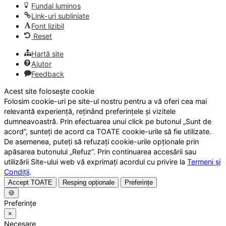
Fundal luminos
Link-uri subliniate
Font lizibil
Reset
Hartă site
Ajutor
Feedback
Acest site folosește cookie
Folosim cookie-uri pe site-ul nostru pentru a vă oferi cea mai
relevantă experiență, reținând preferințele și vizitele
dumneavoastră. Prin efectuarea unui click pe butonul „Sunt de
acord”, sunteți de acord ca TOATE cookie-urile să fie utilizate.
De asemenea, puteți să refuzați cookie-urile opționale prin
apăsarea butonului „Refuz”. Prin continuarea accesării sau
utilizării Site-ului web vă exprimați acordul cu privire la
Termeni și
Condiții
.
Accept TOATE
Resping opționale
Preferințe
🍪
Preferințe
×
Necesare