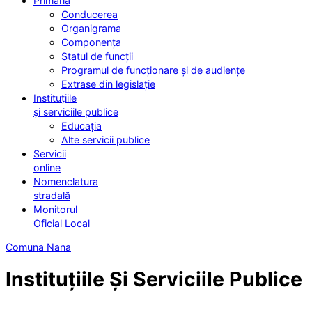
Primăria
Conducerea
Organigrama
Componența
Statul de funcții
Programul de funcționare și de audiențe
Extrase din legislație
Instituțiile
și serviciile publice
Educația
Alte servicii publice
Servicii
online
Nomenclatura
stradală
Monitorul
Oficial Local
Comuna Nana
Instituțiile Și Serviciile Publice