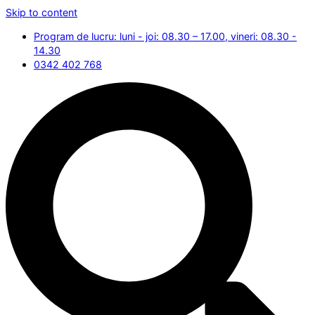
Skip to content
Program de lucru: luni - joi: 08.30 – 17.00, vineri: 08.30 -
14.30
0342 402 768