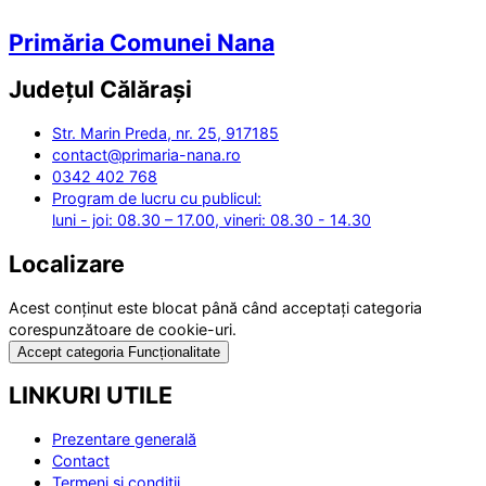
Primăria Comunei Nana
Județul
Călărași
Str. Marin Preda, nr. 25, 917185
contact@primaria-nana.ro
0342 402 768
Program de lucru cu publicul:
luni - joi: 08.30 – 17.00, vineri: 08.30 - 14.30
Localizare
Acest conținut este blocat până când acceptați categoria
corespunzătoare de cookie-uri.
Accept categoria Funcționalitate
LINKURI UTILE
Prezentare generală
Contact
Termeni și condiții