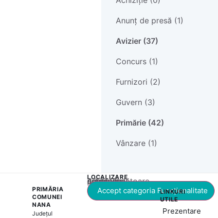
Achiziție (0)
Anunț de presă (1)
Avizier (37)
Concurs (1)
Furnizori (2)
Guvern (3)
Primărie (42)
Vânzare (1)
LOCALIZARE
Acest conținut este blocat până când acceptați categoria corespunzătoare de cookie-uri.
PRIMĂRIA
Accept categoria Funcționalitate
LINKURI
COMUNEI
UTILE
NANA
Prezentare
Județul