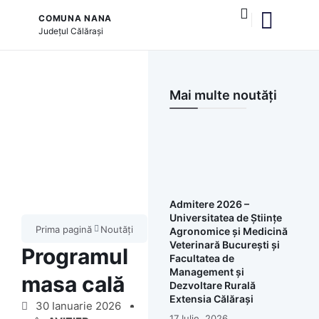
COMUNA NANA
Județul
Călărași
și serviciile publice
Mai multe noutăți
Admitere 2026 –
Universitatea de Științe
Prima pagină
Noutăți
Agronomice și Medicină
Veterinară București și
Programul
Facultatea de
Management și
masa cală
Dezvoltare Rurală
Extensia Călărași
30 Ianuarie 2026
17 Iulie, 2026